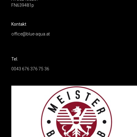
FN639481p
Kontakt
office@blue-aqua.at
Tel.
0043 676 376 75 36